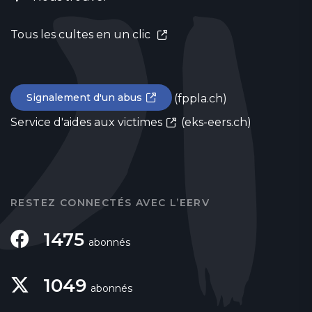
Tous les cultes en un clic
Signalement d'un abus
(fppla.ch)
Service d'aides aux victimes
(eks-eers.ch)
RESTEZ CONNECTÉS AVEC L’EERV
1475
abonnés
1049
abonnés