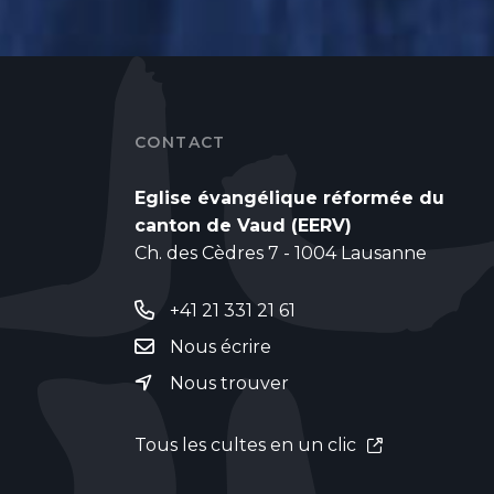
CONTACT
Eglise évangélique réformée du
canton de Vaud (EERV)
Ch. des Cèdres 7 - 1004 Lausanne
+41 21 331 21 61
Nous écrire
Nous trouver
Tous les cultes en un clic