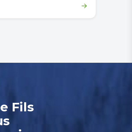
e Fils
us