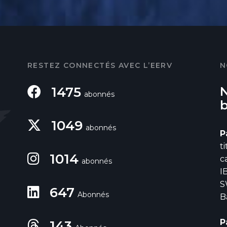
RESTEZ CONNECTÉS AVEC L’EERV
N
1475
abonnés
1049
abonnés
P
t
1014
c
abonnés
I
S
647
Abonnés
B
P
143