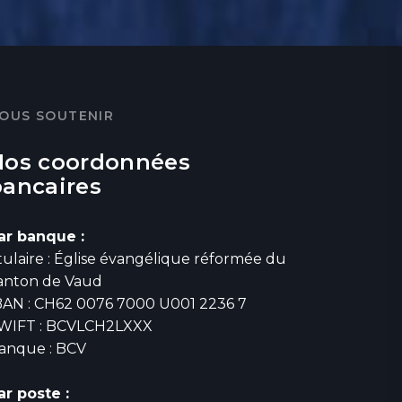
OUS SOUTENIR
Nos coordonnées
bancaires
ar banque :
itulaire : Église évangélique réformée du
anton de Vaud
BAN : CH62 0076 7000 U001 2236 7
WIFT : BCVLCH2LXXX
anque : BCV
ar poste :