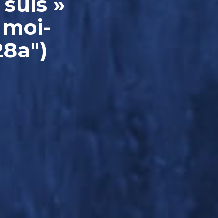
 suis »
 moi-
28a")