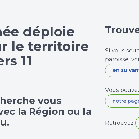
mée déploie
Trouve
 le territoire
Si vous sou
rs 11
paroisse, vo
en suivant
Vous pouvez
cherche vous
notre pag
vec la Région ou la
u.
Retrouvez