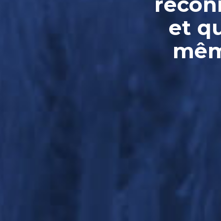
reconn
et q
même