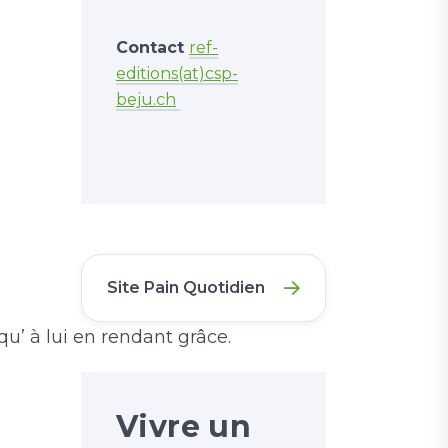
Contact
ref-
editions(at)csp-
beju.ch
Site Pain Quotidien
qu’ à lui en rendant grâce.
Vivre un