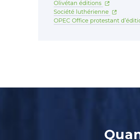
Olivétan éditions
Société luthérienne
OPEC Office protestant d’éditi
Quand