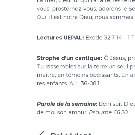
La mer, c’est lui qui l’a faite, les ter
vous, prosternez-vous, adorons le Se
Oui, il est notre Dieu, nous sommes 
Lectures UEPAL:
Exode 32.7-14 – 1 T
Strophe d'un cantique:
Ô Jésus, pr
Tu rassembles sur la terre un seul 
maître, en témoins obéissants, En 
tes enfants. ALL 36-08,1
Parole de la semaine:
Béni soit Die
de moi son amour.
Psaume 66.20