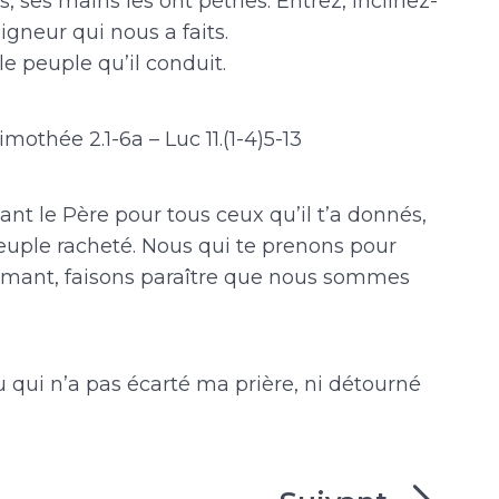
res, ses mains les ont pétries. Entrez, inclinez-
igneur qui nous a faits.
le peuple qu’il conduit.
imothée 2.1-6a – Luc 11.(1-4)5-13
iant le Père pour tous ceux qu’il t’a donnés,
peuple racheté. Nous qui te prenons pour
aimant, faisons paraître que nous sommes
u qui n’a pas écarté ma prière, ni détourné