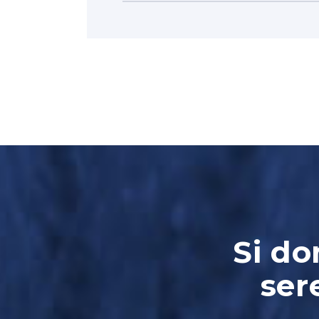
Si do
ser