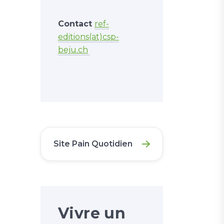
Contact
ref-
editions(at)csp-
beju.ch
Site Pain Quotidien
Vivre un