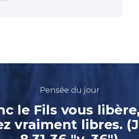
Pensée du jour
nc le Fils vous libère
ez vraiment libres. (