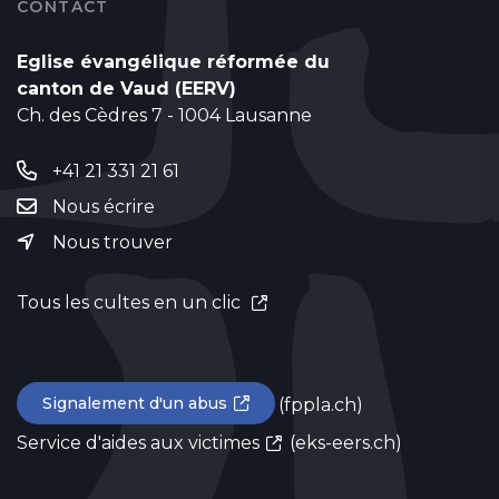
CONTACT
Eglise évangélique réformée du
canton de Vaud (EERV)
Ch. des Cèdres 7 - 1004 Lausanne
+41 21 331 21 61
Nous écrire
Nous trouver
Tous les cultes en un clic
Signalement d'un abus
(fppla.ch)
Service d'aides aux victimes
(eks-eers.ch)