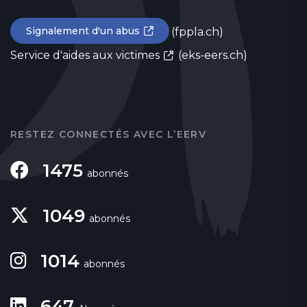
Signalement d'un abus
(fppla.ch)
Service d'aides aux victimes
(eks-eers.ch)
RESTEZ CONNECTÉS AVEC L’EERV
1475
abonnés
1049
abonnés
1014
abonnés
647