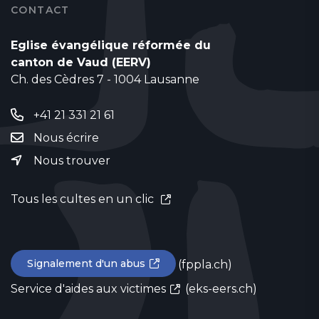
CONTACT
Eglise évangélique réformée du
canton de Vaud (EERV)
Ch. des Cèdres 7 - 1004 Lausanne
+41 21 331 21 61
Nous écrire
Nous trouver
Tous les cultes en un clic
Signalement d'un abus
(fppla.ch)
Service d'aides aux victimes
(eks-eers.ch)