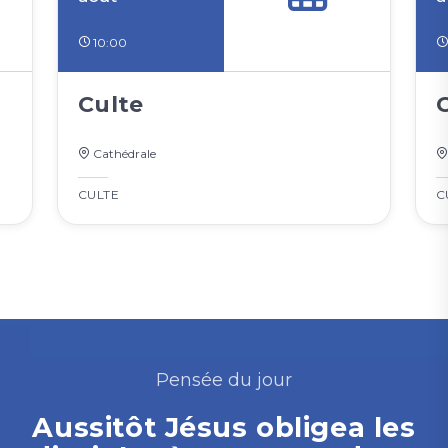
10:00
Culte
Cathédrale
CULTE
C
Pensée du jour
Aussitôt Jésus obligea les