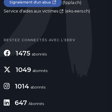
Signalement d'un abus
(fppla.ch)
Service d'aides aux victimes
(eks-eers.ch)
RESTEZ CONNECTÉS AVEC L’EERV
1475
abonnés
1049
abonnés
1014
abonnés
647
Abonnés