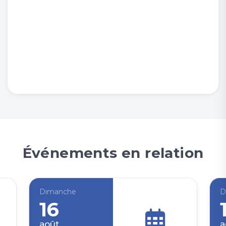
Événements en relation
Dimanche
D
16
août
a