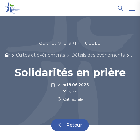
Panneau de gestion des cookies
CULTE, VIE SPIRITUELLE
Cultes et événements
Détails des événements
Soli
Solidarités en prière
Jeudi
18.06.2026
12:30
Cathédrale
Retour