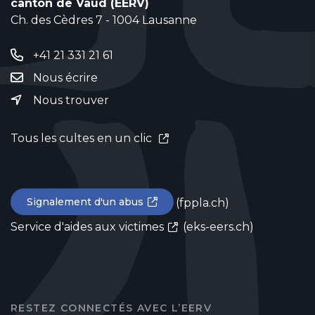
canton de Vaud (EERV)
Ch. des Cèdres 7 - 1004 Lausanne
+41 21 331 21 61
Nous écrire
Nous trouver
Tous les cultes en un clic
Signalement d'un abus
(fppla.ch)
Service d'aides aux victimes
(eks-eers.ch)
RESTEZ CONNECTÉS AVEC L’EERV