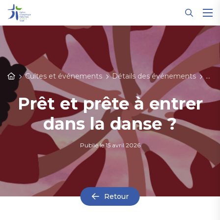
Panneau de gestion des cookies
Cultes et événements
Détails des événements
Prêt
Prêt et prête à entrer
dans la danse ?
Publié le
15 avril 2026
Retour