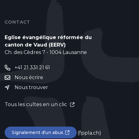
CONTACT
Eglise évangélique réformée du
canton de Vaud (EERV)
Ch. des Cèdres 7 - 1004 Lausanne
+41 21 331 21 61
Nous écrire
Nous trouver
Tous les cultes en un clic
Signalement d'un abus
(fppla.ch)