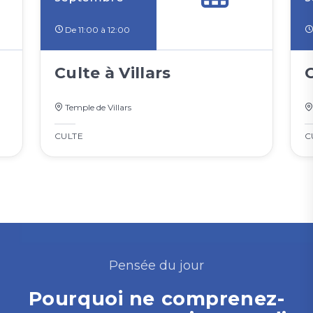
De 11:00 à 12:00
Culte à Villars
Temple de Villars
CULTE
C
Pensée du jour
Pourquoi ne comprenez-