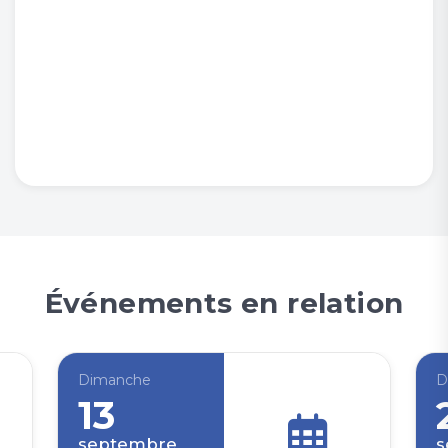
Événements en relation
Dimanche
D
13
septembre
s