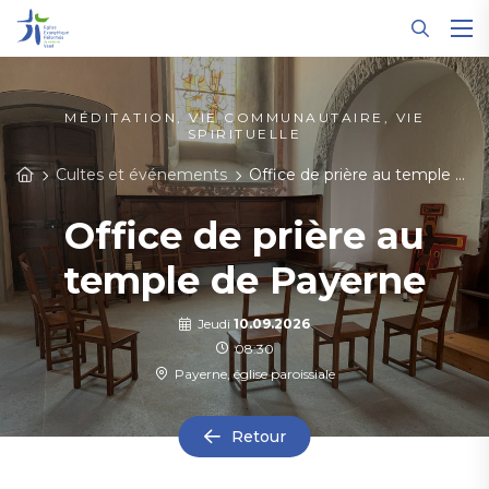
Panneau de gestion des cookies
MÉDITATION, VIE COMMUNAUTAIRE, VIE
SPIRITUELLE
Cultes et événements
Office de prière au temple de Payerne
Office de prière au
temple de Payerne
Jeudi
10.09.2026
08:30
Payerne, église paroissiale
Retour