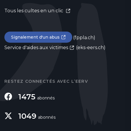
Tous les cultes en un clic
Signalement d'un abus
(fppla.ch)
Service d'aides aux victimes
(eks-eers.ch)
RESTEZ CONNECTÉS AVEC L’EERV
1475
abonnés
1049
abonnés