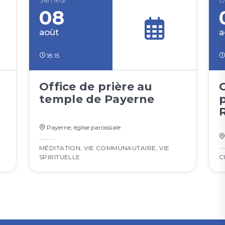
Samedi
D
08
août
a
18:15
Office de prière au
C
temple de Payerne
Payerne, église paroissiale
MÉDITATION
,
VIE COMMUNAUTAIRE
,
VIE
SPIRITUELLE
C