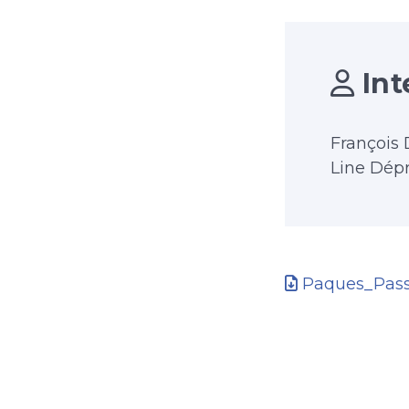
Int
François 
Line Dép
Paques_Pass