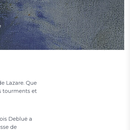
e
de Lazare. Que
ls tourments et
çois Debluë a
isse de