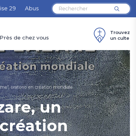
ise 29
Abus
Trouvez
Près de chez vous
un culte
e", oratorio en création mondiale
zare, un
création