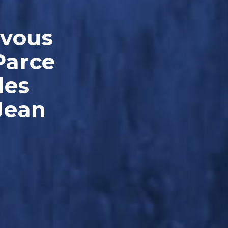
-vous
Parce
les
Jean