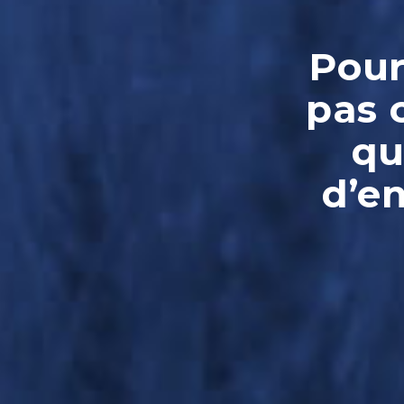
Pour
pas 
qu
d’e