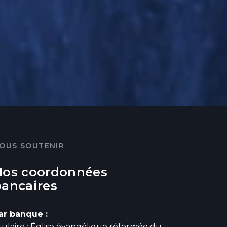
OUS SOUTENIR
Nos coordonnées
bancaires
ar banque :
itulaire : Église évangélique réformée du