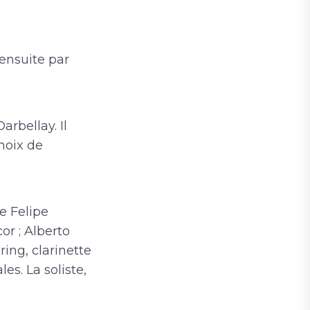
 ensuite par
rbellay. Il
hoix de
e Felipe
or ; Alberto
ing, clarinette
es. La soliste,