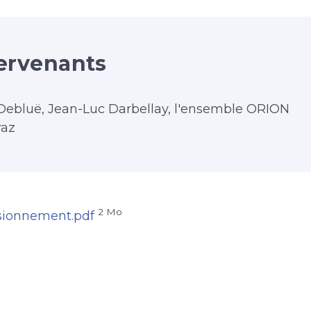
ervenants
Debluë, Jean-Luc Darbellay, l'ensemble ORION
raz
2 Mo
ionnement.pdf