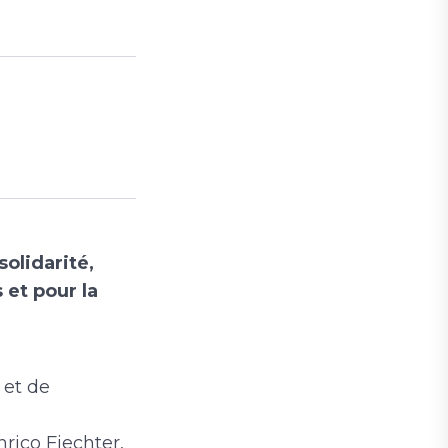
olidarité,
 et pour la
 et de
nrico Fiechter,