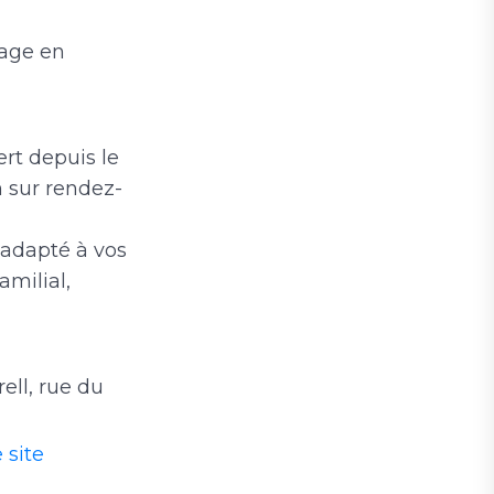
tage en
rt depuis le
n sur rendez-
adapté à vos
amilial,
ell, rue du
 site