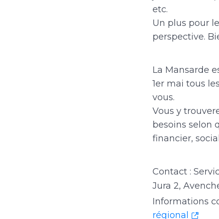
etc.
Un plus pour l
perspective. B
La Mansarde es
1er mai tous le
vous.
Vous y trouver
besoins selon q
financier, socia
Contact : Servi
Jura 2, Avench
Informations c
régional