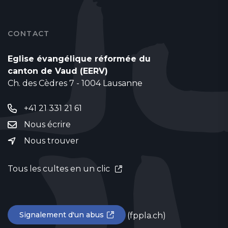
CONTACT
Eglise évangélique réformée du
canton de Vaud (EERV)
Ch. des Cèdres 7 - 1004 Lausanne
+41 21 331 21 61
Nous écrire
Nous trouver
Tous les cultes en un clic
Signalement d'un abus
(fppla.ch)