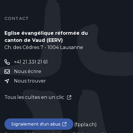
CONTACT
Eglise évangélique réformée du
canton de Vaud (EERV)
Ch. des Cèdres 7 - 1004 Lausanne
+41 21 331 21 61
Nous écrire
Nous trouver
Tous les cultes en un clic
Signalement d'un abus
(fppla.ch)