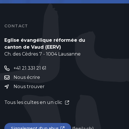
CONTACT
Eglise évangélique réformée du
canton de Vaud (EERV)
Ch. des Cèdres 7 - 1004 Lausanne
+41 21 331 21 61
Nous écrire
Nous trouver
Tous les cultes en un clic
Signalement d'un abus
(fppla.ch)