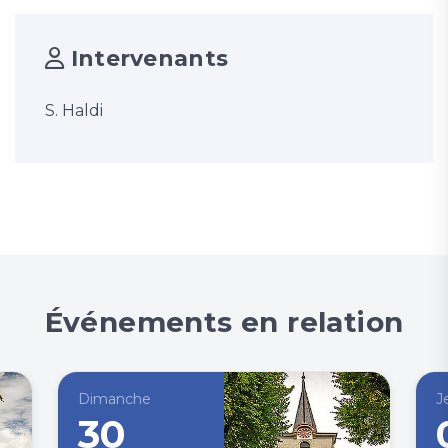
Intervenants
S. Haldi
Événements en relation
Dimanche
J
30