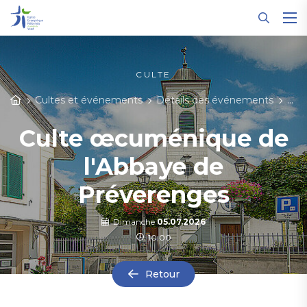
Panneau de gestion des cookies
CULTE
Cultes et événements
Détails des événements
Cul
Culte œcuménique de
l'Abbaye de
Préverenges
Dimanche
05.07.2026
10:00
Retour