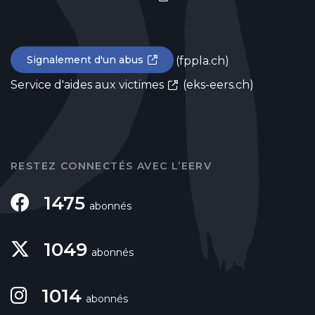
Signalement d'un abus
(fppla.ch)
Service d'aides aux victimes
(eks-eers.ch)
RESTEZ CONNECTÉS AVEC L’EERV
1475
abonnés
1049
abonnés
1014
abonnés