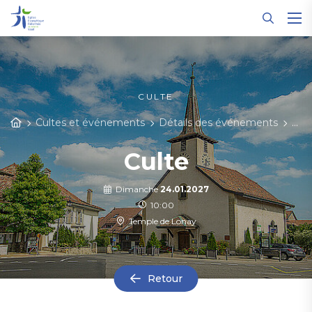
Panneau de gestion des cookies
CULTE
Cultes et événements
Détails des événements
Cul
Culte
Dimanche
24.01.2027
10:00
Temple de Lonay
Retour