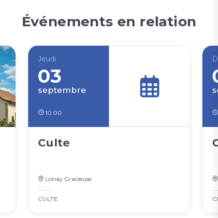
Événements en relation
Jeudi
D
03
septembre
s
10:00
Culte
Lonay Gracieuse
CULTE
C