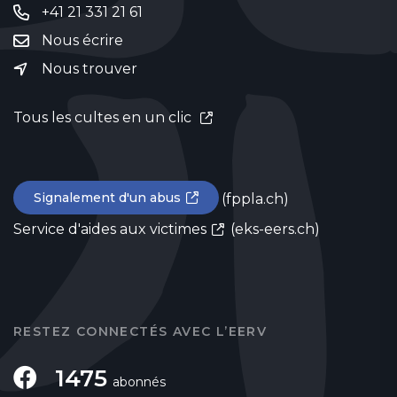
+41 21 331 21 61
Nous écrire
Nous trouver
Tous les cultes en un clic
Signalement d'un abus
(fppla.ch)
Service d'aides aux victimes
(eks-eers.ch)
RESTEZ CONNECTÉS AVEC L’EERV
1475
abonnés