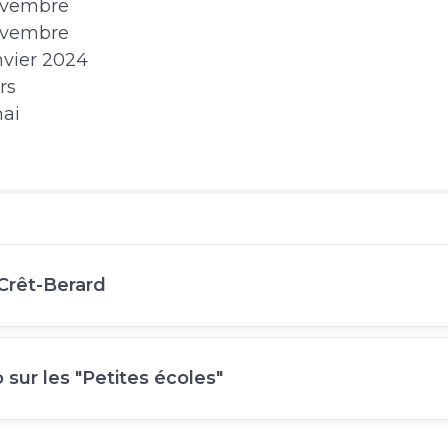
ovembre
ovembre
nvier 2024
rs
mai
 Crêt-Berard
o sur les "Petites écoles"