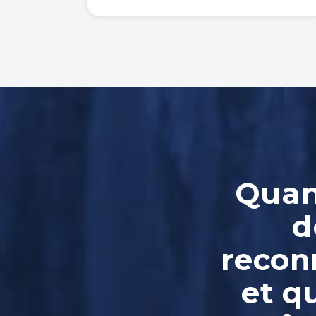
Quand
d
reconn
et q