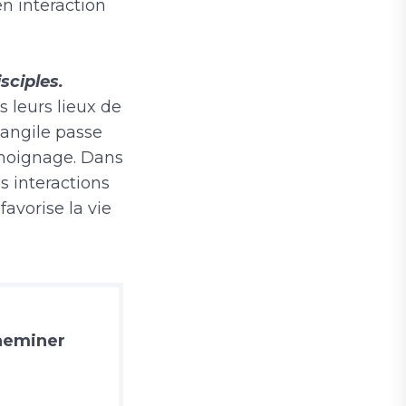
n interaction
sciples.
s leurs lieux de
vangile passe
témoignage. Dans
s interactions
avorise la vie
cheminer