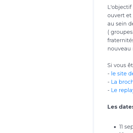
L'objecti
ouvert et
au sein 
( groupes
fraternit
nouveau 
Si vous ê
-
le site 
-
La broch
-
Le repla
Les date
11 s