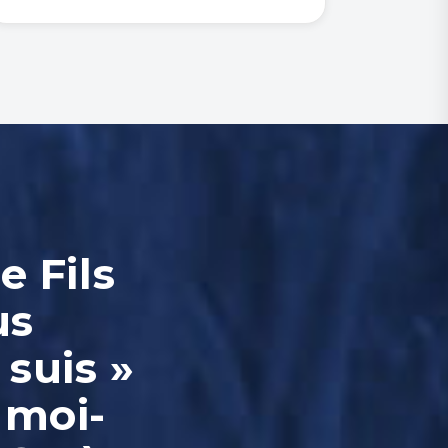
e Fils
us
 suis »
 moi-