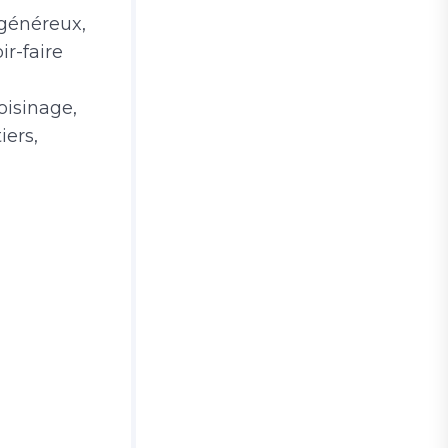
 généreux,
ir-faire
oisinage,
iers,