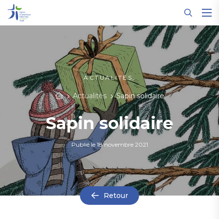
Panneau de gestion des cookies
ACTUALITÉS,
Actualités
Sapin solidaire
Sapin solidaire
Publié le
18 novembre 2021
Retour