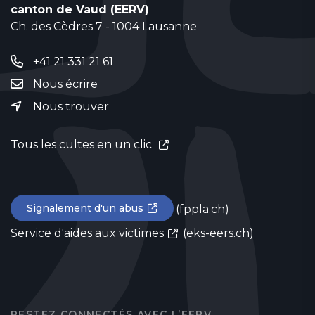
canton de Vaud (EERV)
Ch. des Cèdres 7 - 1004 Lausanne
+41 21 331 21 61
Nous écrire
Nous trouver
Tous les cultes en un clic
Signalement d'un abus
(fppla.ch)
Service d'aides aux victimes
(eks-eers.ch)
RESTEZ CONNECTÉS AVEC L’EERV