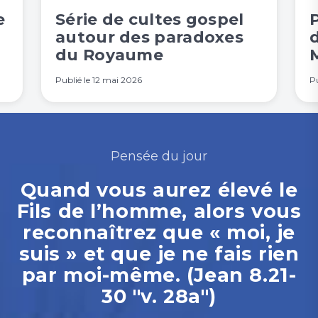
e
Série de cultes gospel
P
autour des paradoxes
d
du Royaume
Publié le
12 mai 2026
Pu
Pensée du jour
Quand vous aurez élevé le
Fils de l’homme, alors vous
reconnaîtrez que « moi, je
suis » et que je ne fais rien
par moi-même. (Jean 8.21-
30 "v. 28a")