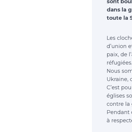
sont bou
dans la g
toute la 
Les cloch
d’union e
paix, de 
réfugiées
Nous somm
Ukraine, 
C’est pou
églises s
contre la
Pendant q
à respecte