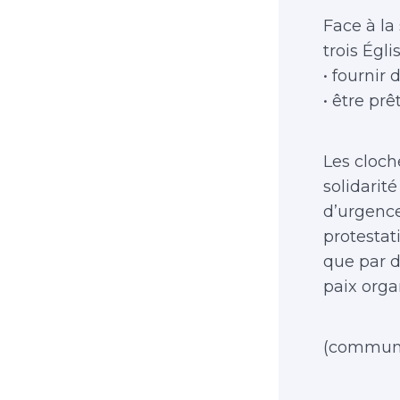
Face à la
trois Égli
• fournir 
• être pr
Les cloch
solidarit
d’urgence
protestati
que par d
paix org
(communi