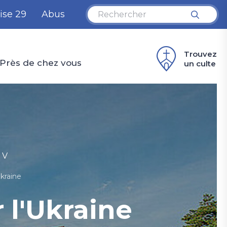
ise 29
Abus
Trouvez
Près de chez vous
un culte
U
v
d
C
RV
o
kraine
d
Fr
 l'Ukraine
d
la