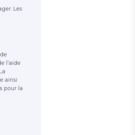
ager. Les
 de
e l’aide
 La
e ainsi
s pour la