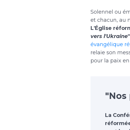
Solennel ou ém
et chacun, au 
L'Église réfo
vers l'Ukraine
évangélique ré
relaie son mes
pour la paix en
"Nos 
La Confé
réformée