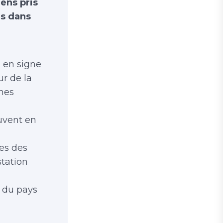
ens pris
es dans
, en signe
ur de la
nnes
uvent en
hes des
station
e du pays