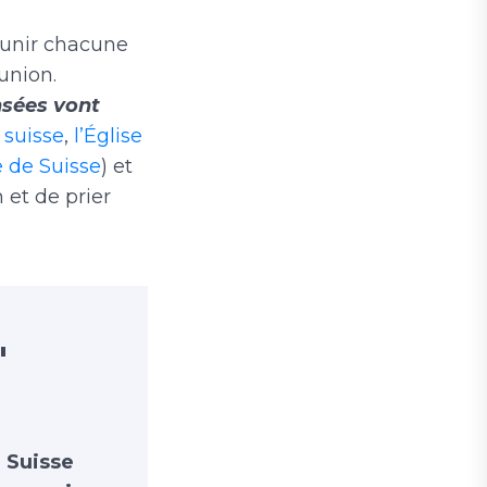
’unir chacune
union.
sées vont
 suisse
,
l’Église
e de Suisse
) et
 et de prier
"
e Suisse