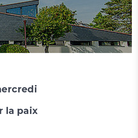
ré
Le
C
mercredi
 la paix