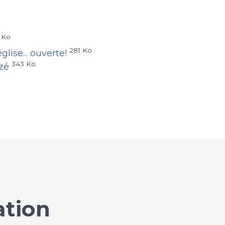
 Ko
281 Ko
glise... ouverte!
343 Ko
izé
ation