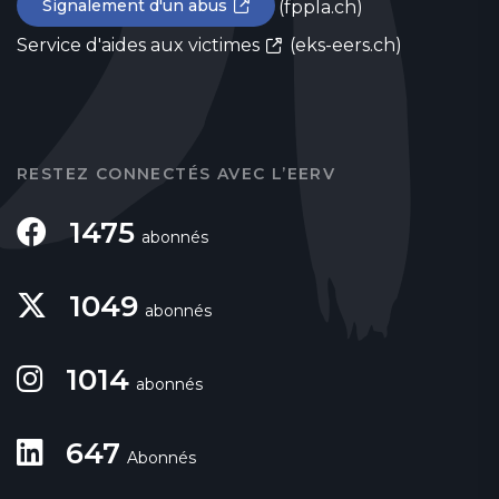
Signalement d'un abus
(fppla.ch)
Service d'aides aux victimes
(eks-eers.ch)
RESTEZ CONNECTÉS AVEC L’EERV
1475
abonnés
1049
abonnés
1014
abonnés
647
Abonnés