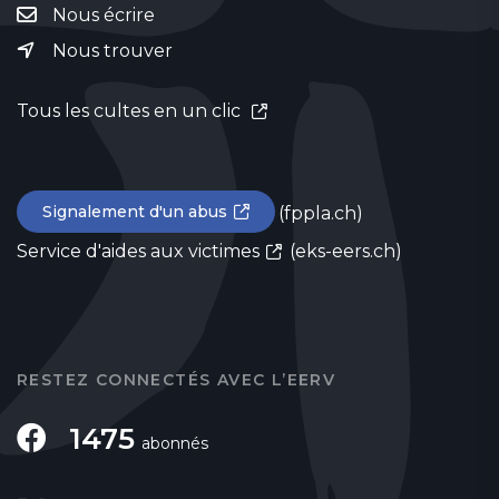
Nous écrire
Nous trouver
Tous les cultes en un clic
Signalement d'un abus
(fppla.ch)
Service d'aides aux victimes
(eks-eers.ch)
RESTEZ CONNECTÉS AVEC L’EERV
1475
abonnés