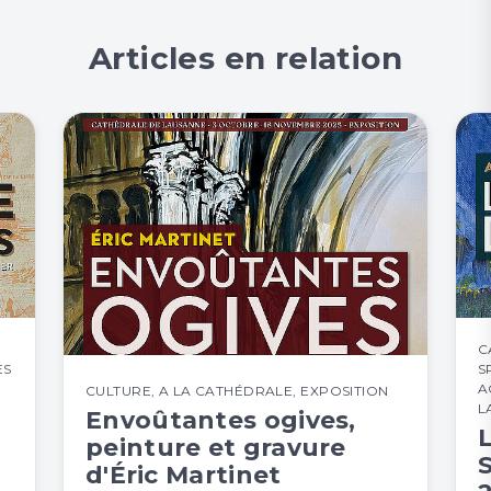
Articles en relation
C
ES
S
A
CULTURE
,
A LA CATHÉDRALE
,
EXPOSITION
L
Envoûtantes ogives,
peinture et gravure
d'Éric Martinet