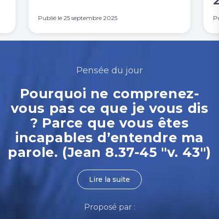
Publié le
25 septembre 2025
Pu
Pensée du jour
Pourquoi ne comprenez-
vous pas ce que je vous dis
? Parce que vous êtes
incapables d’entendre ma
parole. (Jean 8.37-45 "v. 43")
Lire la suite
Proposé par :