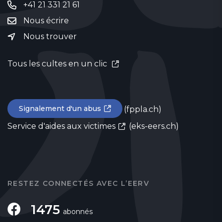
+41 21 331 21 61
Nous écrire
Nous trouver
Tous les cultes en un clic
Signalement d'un abus
(fppla.ch)
Service d'aides aux victimes
(eks-eers.ch)
RESTEZ CONNECTÉS AVEC L’EERV
1475
abonnés