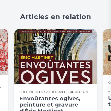
Articles en relation
C
A
T
À
CULTURE
,
A LA CATHÉDRALE
,
EXPOSITION
Envoûtantes ogives,
peinture et gravure
d'Éric Martinet