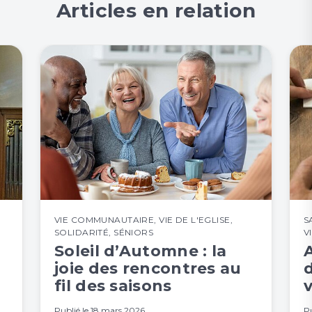
Articles en relation
VIE COMMUNAUTAIRE
,
VIE DE L'EGLISE
,
S
SOLIDARITÉ
,
SÉNIORS
V
Soleil d’Automne : la
joie des rencontres au
fil des saisons
Publié le
18 mars 2026
Pu