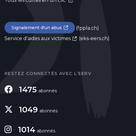
Tous les cultes en un clic
Signalement d'un abus
(fppla.ch)
Service d'aides aux victimes
(eks-eers.ch)
RESTEZ CONNECTÉS AVEC L’EERV
1475
abonnés
1049
abonnés
1014
abonnés