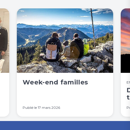
Week-end familles
E
t
Publié le
17 mars 2026
Pu