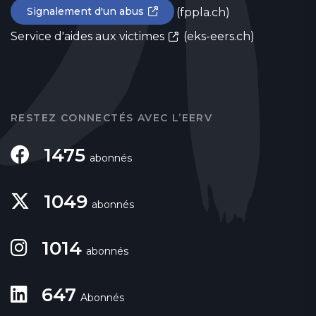
Signalement d'un abus
(fppla.ch)
Service d'aides aux victimes
(eks-eers.ch)
RESTEZ CONNECTÉS AVEC L’EERV
1475
abonnés
1049
abonnés
1014
abonnés
647
Abonnés