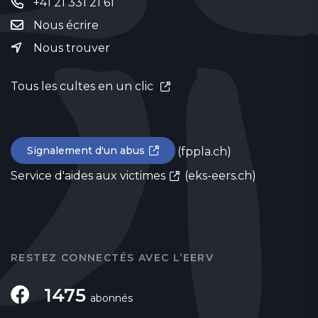
+41 21 331 21 61
Nous écrire
Nous trouver
Tous les cultes en un clic
Signalement d'un abus
(fppla.ch)
Service d'aides aux victimes
(eks-eers.ch)
RESTEZ CONNECTÉS AVEC L’EERV
1475
abonnés