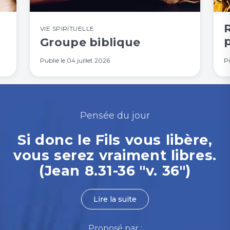
R
VIE SPIRITUELLE
Groupe biblique
Publié le
04 juillet 2026
Pu
Pensée du jour
Si donc le Fils vous libère,
vous serez vraiment libres.
(Jean 8.31-36 "v. 36")
Lire la suite
Proposé par :