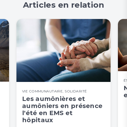
Articles en relation
É
N
VIE COMMUNAUTAIRE
,
SOLIDARITÉ
Les aumônières et
aumôniers en présence
l'été en EMS et
hôpitaux