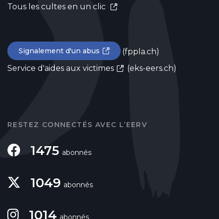
Tous les cultes en un clic
Signalement d'un abus
(fppla.ch)
Service d'aides aux victimes
(eks-eers.ch)
RESTEZ CONNECTÉS AVEC L’EERV
1475
abonnés
1049
abonnés
1014
abonnés