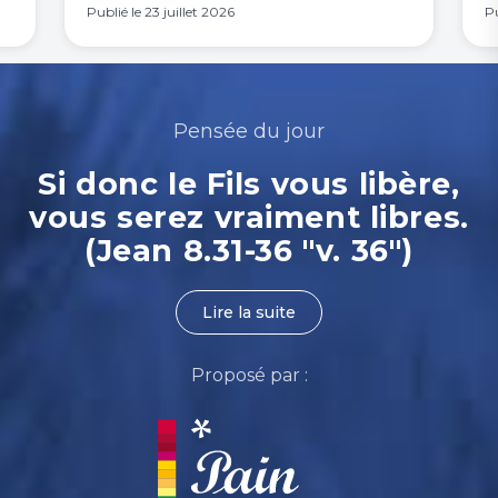
Publié le
23 juillet 2026
Pu
Pensée du jour
Si donc le Fils vous libère,
vous serez vraiment libres.
(Jean 8.31-36 "v. 36")
Lire la suite
Proposé par :