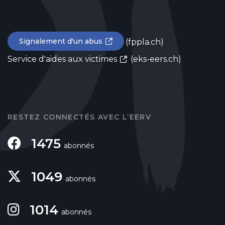
Signalement d'un abus
(fppla.ch)
Service d'aides aux victimes
(eks-eers.ch)
RESTEZ CONNECTÉS AVEC L’EERV
1475
abonnés
1049
abonnés
1014
abonnés