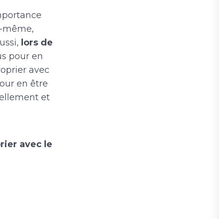
importance
ui-même,
ussi,
lors de
us pour en
oprier avec
pour en être
ellement et
rier avec le