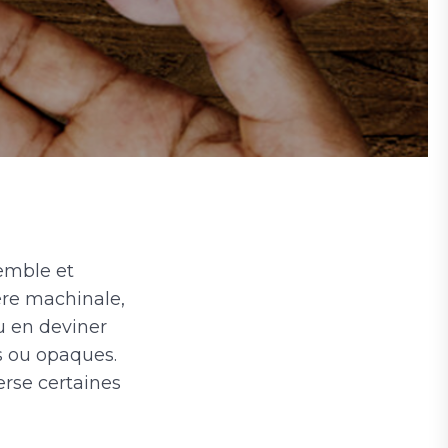
emble et
ère machinale,
u en deviner
s ou opaques.
erse certaines