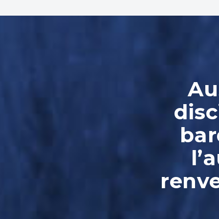
Au
disc
bar
l’
renve