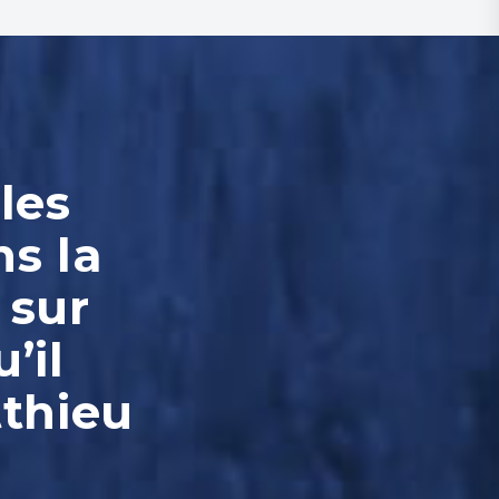
les
ns la
 sur
’il
tthieu