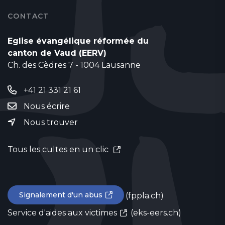
CONTACT
Eglise évangélique réformée du
canton de Vaud (EERV)
Ch. des Cèdres 7 - 1004 Lausanne
+41 21 331 21 61
Nous écrire
Nous trouver
Tous les cultes en un clic
Signalement d'un abus
(fppla.ch)
Service d'aides aux victimes
(eks-eers.ch)