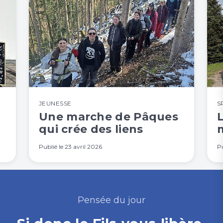
JEUNESSE
S
Une marche de Pâques
qui crée des liens
Publié le
23 avril 2026
Pu
Pensée du jour