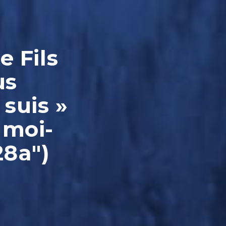
e Fils
us
 suis »
 moi-
28a")