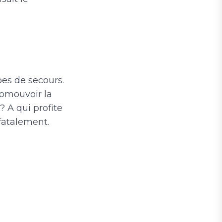
pes de secours.
romouvoir la
? A qui profite
 fatalement.