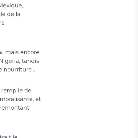
 Mexique,
le de la
ns
0%, mais encore
igeria, tandis
e nourriture…
t remplie de
moralisante, et
t, remontant
sait le