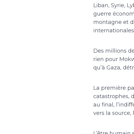
Liban, Syrie, L
guerre économiq
montagne et de
internationales
Des millions de
rien pour Mokw
qu’à Gaza, dét
La première pa
catastrophes, 
au final, l’indi
vers la source,
L’être humain s