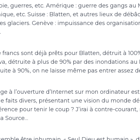
ybie, guerres, etc. Amérique : guerre des gangs au
ue, etc. Suisse : Blatten, et autres lieux de débâc
s glaciers. Genève : impuissance des organisatio
.
 francs sont déjà prêts pour Blatten, détruit à 10
a, détruite à plus de 90% par des inondations au N
ruite à 90%, on ne laisse même pas entrer assez d
ge à l’ouverture d’Internet sur mon ordinateur es
de faits divers, présentant une vision du monde dé
fférence pour tenir le coup ? J’irai à contre-couran
 la Source…
emble être inhumain. « Seul Dieu est humain », di