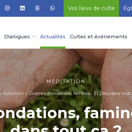
Vos lieux de culte
Égl
Dialogues
Actualités
Cultes et événements
MÉDITATION
Actualités
Guerres, inondations, famines… Et Dieu dans tout 
ondations, fami
dans tout ça ?