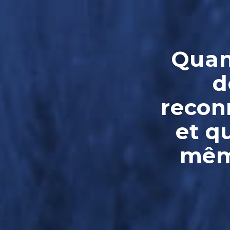
Quand
d
reconn
et q
même