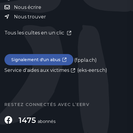
Nous écrire
Nous trouver
Tous les cultes en un clic
Signalement d'un abus
(fppla.ch)
Service d'aides aux victimes
(eks-eers.ch)
RESTEZ CONNECTÉS AVEC L’EERV
1475
abonnés