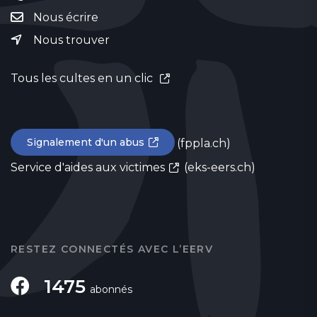
Nous écrire
Nous trouver
Tous les cultes en un clic
Signalement d'un abus
(fppla.ch)
Service d'aides aux victimes
(eks-eers.ch)
RESTEZ CONNECTÉS AVEC L’EERV
1475
abonnés