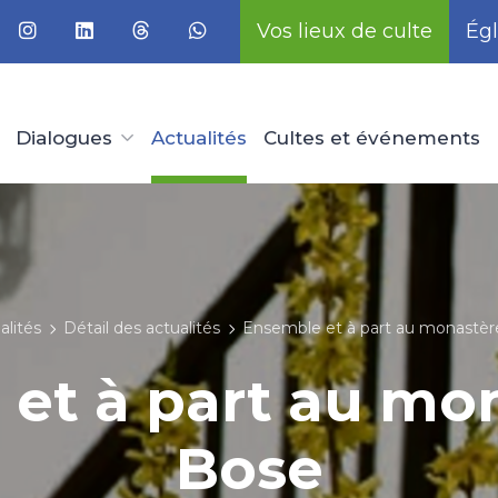
Vos lieux de culte
Égl
Dialogues
Actualités
Cultes et événements
alités
Détail des actualités
Ensemble et à part au monastèr
et à part au mo
Bose