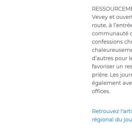
RESSOURCEMENT
Vevey et ouvert
route, à l’ent
communauté de 
confessions chr
chaleureusemen
d’autres pour l
favoriser un re
prière. Les jo
également ave
offices.
Retrouvez l'ar
régional du jou