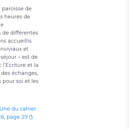
paroisse de
is heures de
ne
de différentes
ns accueillis
nviviaux et
séjour – est de
l’Ecriture et la
t des échanges,
our soi et les
 Une du cahier
26, page 29