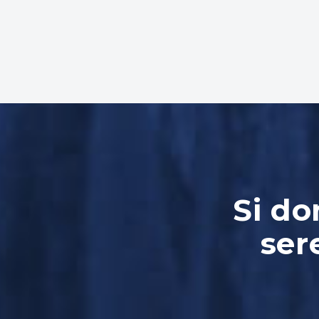
Si do
ser