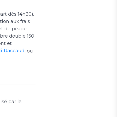
art dès 14h30).
tion aux frais
et de péage :
mbre double 150
ent et
li-Raccaud
, ou
isé par la