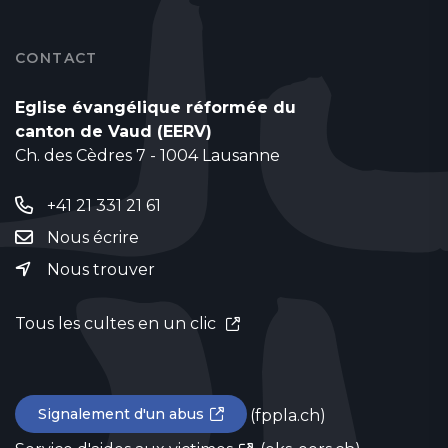
CONTACT
Eglise évangélique réformée du
canton de Vaud (EERV)
Ch. des Cèdres 7 - 1004 Lausanne
+41 21 331 21 61
Nous écrire
Nous trouver
Tous les cultes en un clic
Signalement d'un abus
(fppla.ch)