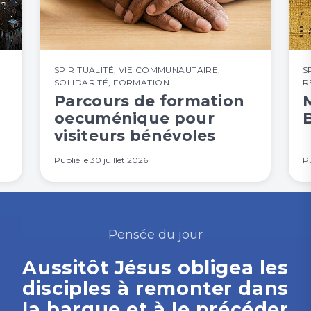
SPIRITUALITÉ
,
VIE COMMUNAUTAIRE
,
S
SOLIDARITÉ
,
FORMATION
R
Parcours de formation
oecuménique pour
visiteurs bénévoles
Publié le
30 juillet 2026
Pu
Pensée du jour
Aussitôt Jésus obligea les
disciples à remonter dans
la barque et à le précéder