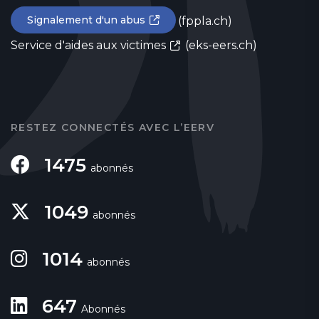
Signalement d'un abus
(fppla.ch)
Service d'aides aux victimes
(eks-eers.ch)
RESTEZ CONNECTÉS AVEC L’EERV
1475
abonnés
1049
abonnés
1014
abonnés
647
Abonnés