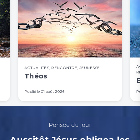
A
ACTUALITÉS
,
RENCONTRE
,
JEUNESSE
R
Théos
Publié le
01 août 2026
Pu
Pensée du jour
Aussitôt Jésus obligea les