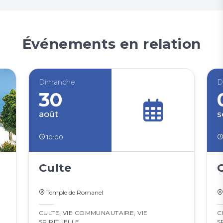
Événements en relation
Dimanche
D
30
août
s
10:00
Culte
Temple de Romanel
CULTE
,
VIE COMMUNAUTAIRE
,
VIE
C
SPIRITUELLE
S