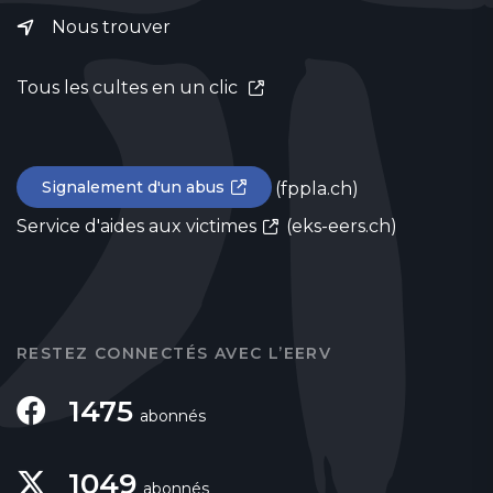
Nous trouver
Tous les cultes en un clic
Signalement d'un abus
(fppla.ch)
Service d'aides aux victimes
(eks-eers.ch)
RESTEZ CONNECTÉS AVEC L’EERV
1475
abonnés
1049
abonnés