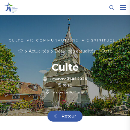
Panneau de gestion des cookies
CULTE, VIE COMMUNAUTAIRE, VIE SPIRITUELLE
Actualités
Détail des actualités
Culte
Culte
Dimanche
31.05.2026
10:30
Temple de Romanel
Retour