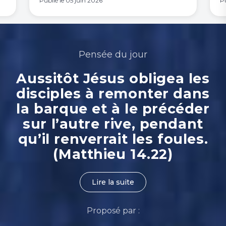
Publié le
05 juin 2026
Pu
Pensée du jour
Aussitôt Jésus obligea les
disciples à remonter dans
la barque et à le précéder
sur l’autre rive, pendant
qu’il renverrait les foules.
(Matthieu 14.22)
Lire la suite
Proposé par :