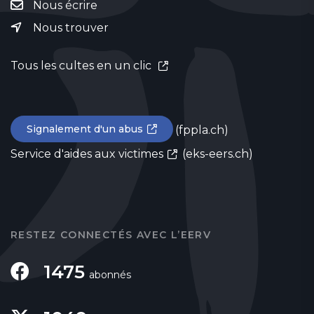
Nous écrire
Nous trouver
Tous les cultes en un clic
Signalement d'un abus
(fppla.ch)
Service d'aides aux victimes
(eks-eers.ch)
RESTEZ CONNECTÉS AVEC L’EERV
1475
abonnés