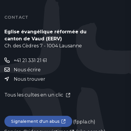
CONTACT
Eglise évangélique réformée du
canton de Vaud (EERV)
Ch. des Cèdres 7 - 1004 Lausanne
+41 21 331 21 61
Nous écrire
Nous trouver
Tous les cultes en un clic
Signalement d'un abus
(fppla.ch)