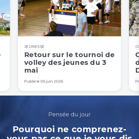
JEUNESSE
C
e
Retour sur le tournoi de
volley des jeunes du 3
mai
Publié le
05 juin 2026
Pu
Pensée du jour
Pourquoi ne comprenez-
vous pas ce que je vous dis