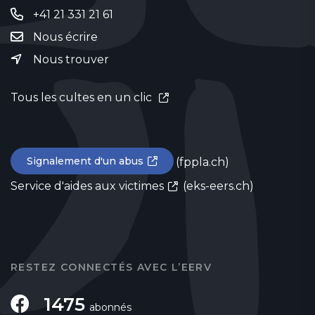
+41 21 331 21 61
Nous écrire
Nous trouver
Tous les cultes en un clic
Signalement d'un abus
(fppla.ch)
Service d'aides aux victimes
(eks-eers.ch)
RESTEZ CONNECTÉS AVEC L’EERV
1475
abonnés