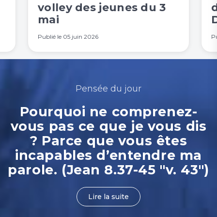
volley des jeunes du 3
mai
Publié le
05 juin 2026
Pu
Pensée du jour
Pourquoi ne comprenez-
vous pas ce que je vous dis
? Parce que vous êtes
incapables d’entendre ma
parole. (Jean 8.37-45 "v. 43")
Lire la suite