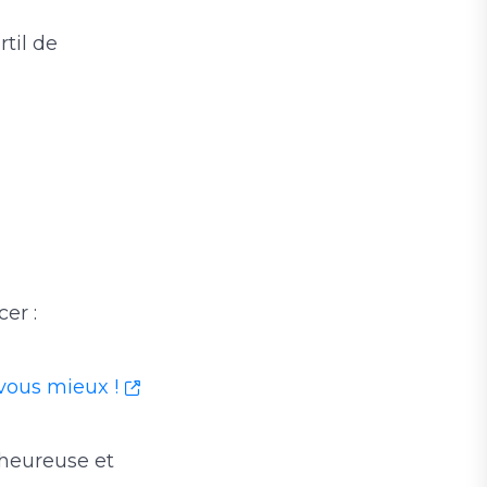
til de
cer :
-vous mieux !
 heureuse et