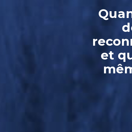
Quand
d
reconn
et q
même