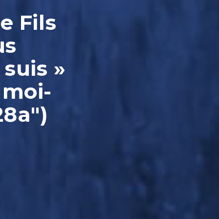
e Fils
us
 suis »
 moi-
28a")