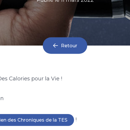
Retour
Des Calories pour la Vie !
in
!
ien des Chroniques de la TES