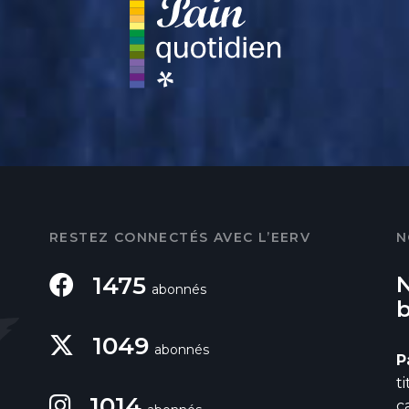
RESTEZ CONNECTÉS AVEC L’EERV
N
1475
abonnés
1049
abonnés
P
t
1014
c