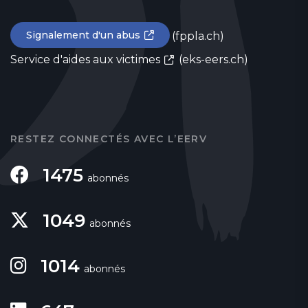
Signalement d'un abus
(fppla.ch)
Service d'aides aux victimes
(eks-eers.ch)
RESTEZ CONNECTÉS AVEC L’EERV
1475
abonnés
1049
abonnés
1014
abonnés