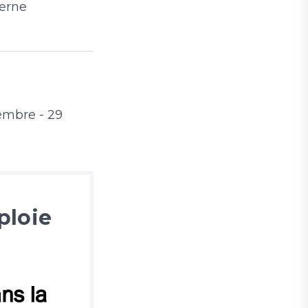
yerne
embre - 29
ploie