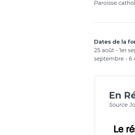
Paroisse catho
Dates de la f
25 août - 1er 
septembre - 6 
En Ré
Source J