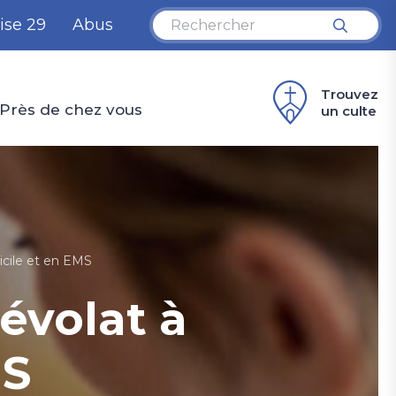
ise 29
Abus
Trouvez
Près de chez vous
un culte
cile et en EMS
volat à
MS