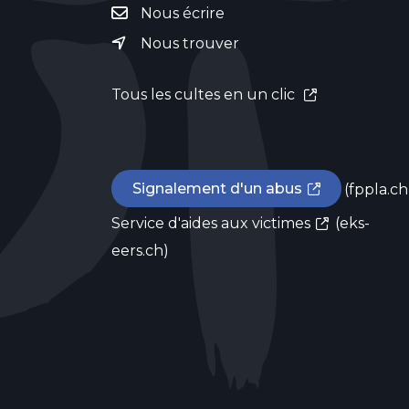
Nous écrire
Nous trouver
Tous les cultes en un clic
Signalement d'un abus
(fppla.ch
Service d'aides aux victimes
(eks-
eers.ch)