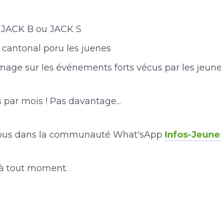
 JACK B ou JACK S
cantonal poru les juenes
mage sur les événements forts vécus par les jeun
 par mois ! Pas davantage...
-nous dans la communauté What'sApp
Infos-Jeun
 à tout moment.