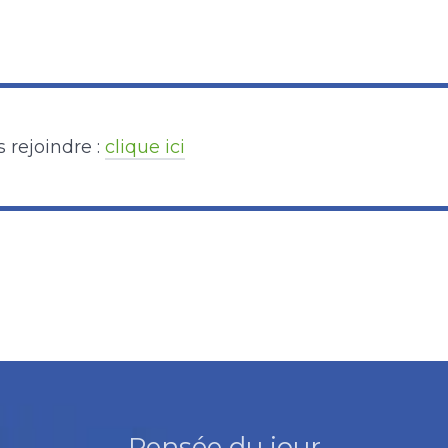
 rejoindre :
clique ici
Pensée du jour