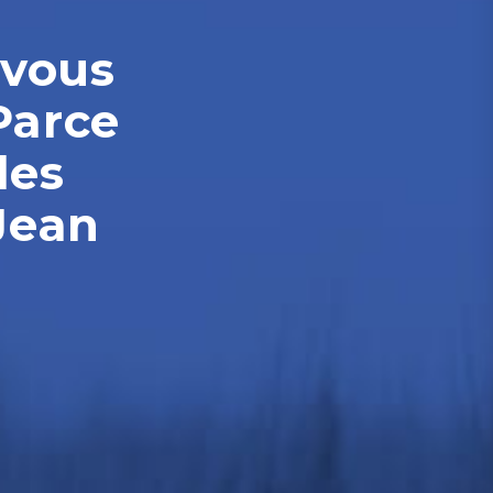
-vous
Parce
les
Jean