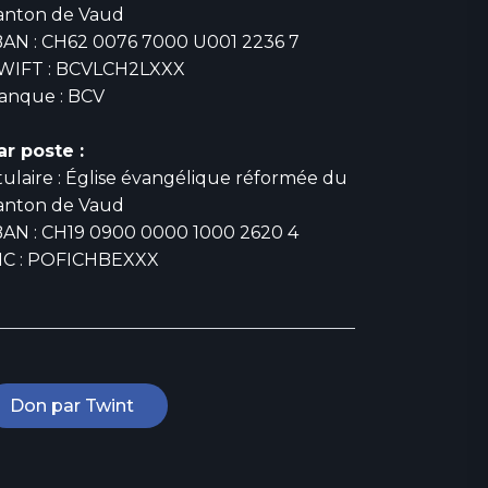
anton de Vaud
BAN : CH62 0076 7000 U001 2236 7
WIFT : BCVLCH2LXXX
anque : BCV
ar poste :
itulaire : Église évangélique réformée du
anton de Vaud
BAN : CH19 0900 0000 1000 2620 4
IC : POFICHBEXXX
Don par Twint