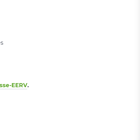
es
esse-EERV
.