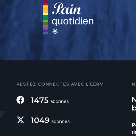
RESTEZ CONNECTÉS AVEC L’EERV
N
1475
abonnés
1049
abonnés
P
t