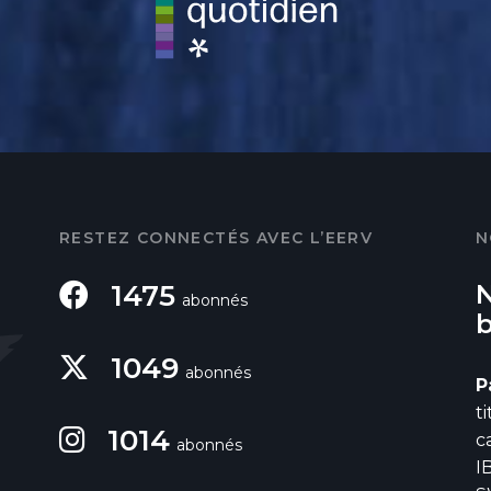
RESTEZ CONNECTÉS AVEC L’EERV
N
1475
abonnés
1049
abonnés
P
t
1014
c
abonnés
I