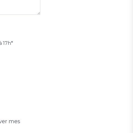
à 17h
*
rver mes