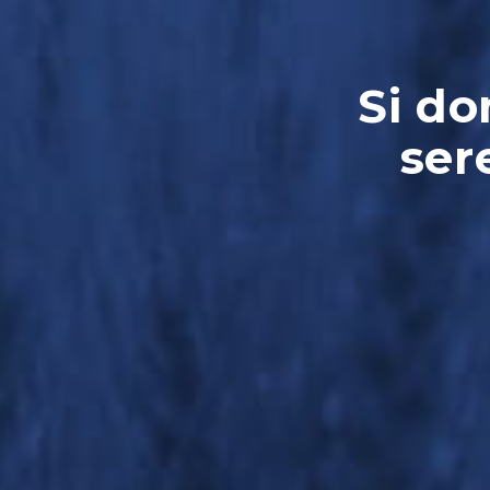
Si do
ser