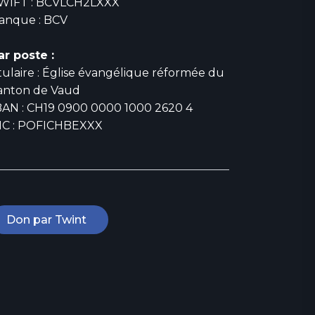
WIFT : BCVLCH2LXXX
anque : BCV
ar poste :
itulaire : Église évangélique réformée du
anton de Vaud
BAN : CH19 0900 0000 1000 2620 4
IC : POFICHBEXXX
Don par Twint