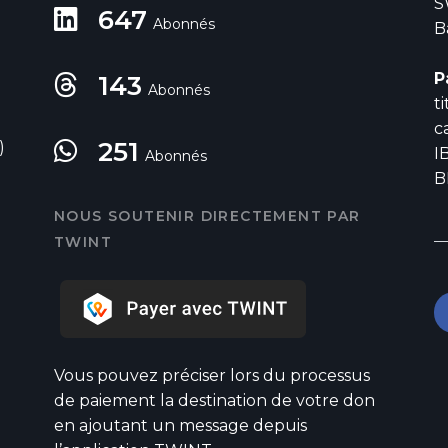
S
647
Abonnés
B
P
143
Abonnés
t
c
251
)
I
Abonnés
B
NOUS SOUTENIR DIRECTEMENT PAR
TWINT
Vous pouvez préciser lors du processus
de paiement la destination de votre don
en ajoutant un message depuis