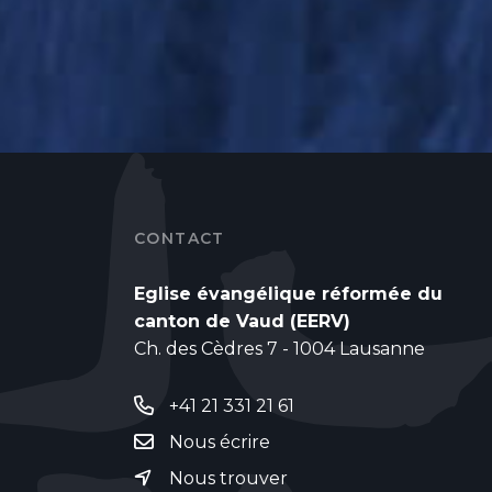
CONTACT
Eglise évangélique réformée du
canton de Vaud (EERV)
Ch. des Cèdres 7 - 1004 Lausanne
+41 21 331 21 61
Nous écrire
Nous trouver