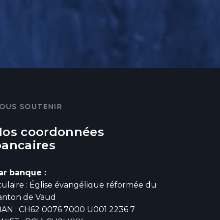
OUS SOUTENIR
Nos coordonnées
bancaires
ar banque :
itulaire : Église évangélique réformée du
anton de Vaud
BAN : CH62 0076 7000 U001 2236 7