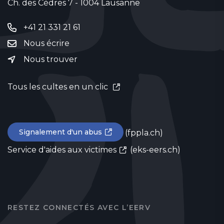
Ch. des Cèdres 7 - 1004 Lausanne
+41 21 331 21 61
Nous écrire
Nous trouver
Tous les cultes en un clic
Signalement d'un abus
(fppla.ch)
Service d'aides aux victimes
(eks-eers.ch)
RESTEZ CONNECTÉS AVEC L’EERV