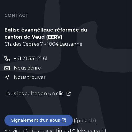
CONTACT
Eglise évangélique réformée du
canton de Vaud (EERV)
Ch. des Cèdres 7 - 1004 Lausanne
+41 21 331 21 61
Nous écrire
Nous trouver
Tous les cultes en un clic
Signalement d'un abus
(fppla.ch)
Service d'aides aux victimes
(eks-eers.ch)