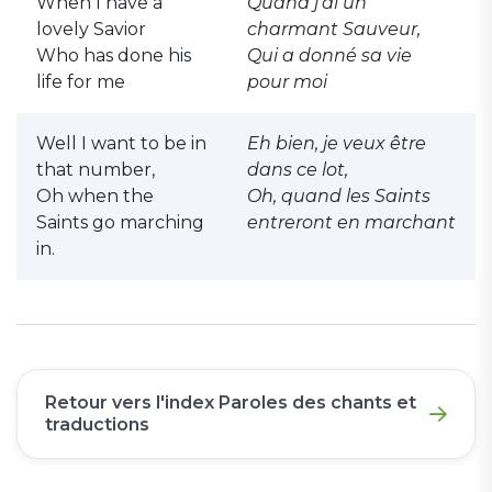
When I have a
Quand j'ai un
lovely Savior
charmant Sauveur,
Who has done his
Qui a donné sa vie
life for me
pour moi
Well I want to be in
Eh bien, je veux être
that number,
dans ce lot,
Oh when the
Oh, quand les Saints
Saints go marching
entreront en marchant
in.
Retour vers l'index Paroles des chants et
traductions