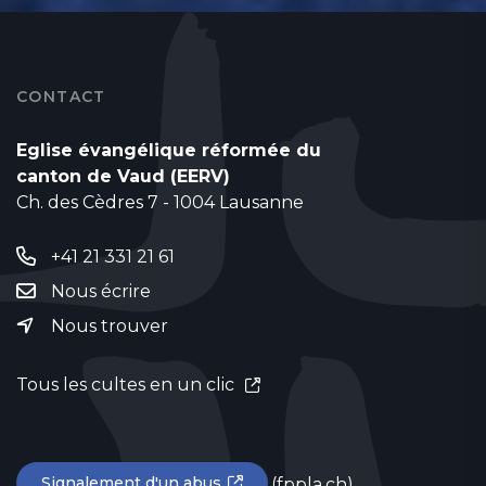
CONTACT
Eglise évangélique réformée du
canton de Vaud (EERV)
Ch. des Cèdres 7 - 1004 Lausanne
+41 21 331 21 61
Nous écrire
Nous trouver
Tous les cultes en un clic
Signalement d'un abus
(fppla.ch)